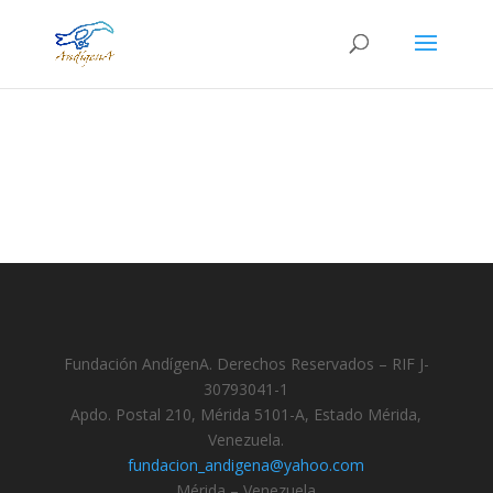
Fundación AndígenA. Derechos Reservados – RIF J-
30793041-1
Apdo. Postal 210, Mérida 5101-A, Estado Mérida,
Venezuela.
fundacion_andigena@yahoo.com
Mérida – Venezuela