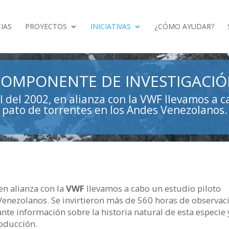
IAS
PROYECTOS
INICIATIVAS
¿CÓMO AYUDAR?
OMPONENTE DE INVESTIGACI
 del 2002, en alianza con la VWF llevamos a c
pato de torrentes en los Andes Venezolanos.
en alianza con la
VWF
llevamos a cabo un estudio piloto
 Venezolanos. Se invirtieron más de 560 horas de observac
nte información sobre la historia natural de esta especie 
oducción.