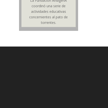
La Fundación AndígenA
coordinó una serie de
actividades educativas
concernientes al pato de
torrentes.