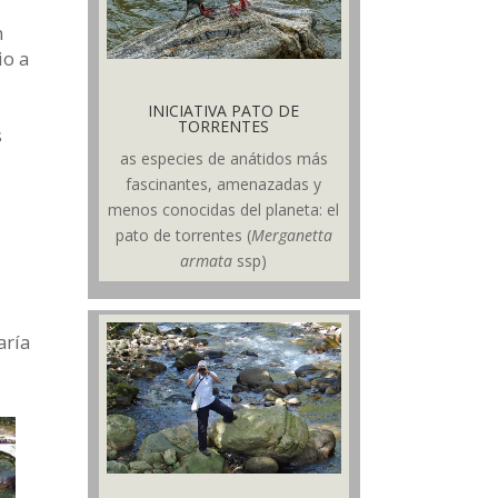
n
io a
INICIATIVA PATO DE
TORRENTES
s
as especies de anátidos más
fascinantes, amenazadas y
menos conocidas del planeta: el
pato de torrentes (
Merganetta
armata
ssp)
aría