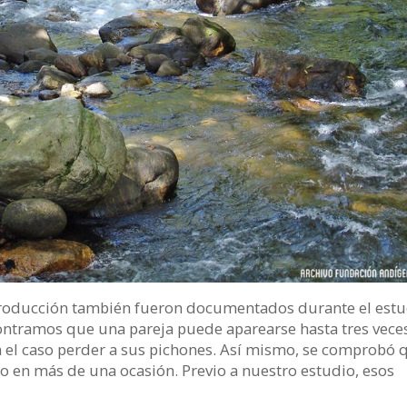
producción también fueron documentados durante el est
contramos que una pareja puede aparearse hasta tres vece
 el caso perder a sus pichones. Así mismo, se comprobó 
do en más de una ocasión. Previo a nuestro estudio, esos