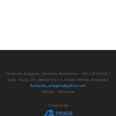
Fundación AndígenA. Derechos Reservados – RIF J-30793041-1
Apdo. Postal 210, Mérida 5101-A, Estado Mérida, Venezuela.
fundacion_andigena@yahoo.com
Mérida – Venezuela
Powered by