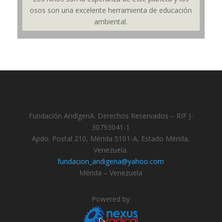
osos son una excelente herramienta de educación
ambiental.
Fundación AndígenA. Derechos Reservados – RIF J-
30793041-1
Apdo. Postal 210, Mérida 5101-A, Estado Mérida,
Venezuela.
fundacion_andigena@yahoo.com
Mérida – Venezuela
Powered by