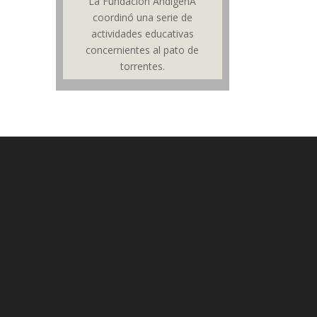
La Fundación AndígenA
coordinó una serie de
actividades educativas
concernientes al pato de
torrentes.