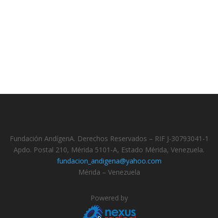
Fundación AndígenA. Derechos Reservados – RIF J-30793041-1
Apdo. Postal 210, Mérida 5101-A, Estado Mérida, Venezuela.
fundacion_andigena@yahoo.com
Mérida – Venezuela
Powered by