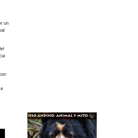
or un
nal
el
cia
 por
la