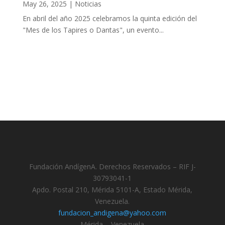
May 26, 2025
|
Noticias
En abril del año 2025 celebramos la quinta edición del
"Mes de los Tapires o Dantas", un evento...
Fundación AndígenA. Derechos Reservados – RIF J-
30793041-1
Apdo. Postal 210, Mérida 5101-A, Estado Mérida,
Venezuela.
fundacion_andigena@yahoo.com
Mérida – Venezuela