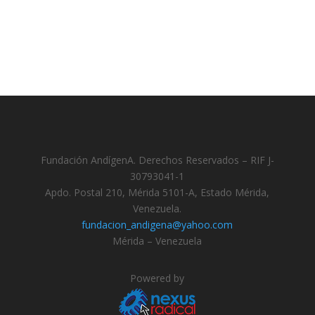
Fundación AndígenA. Derechos Reservados – RIF J-
30793041-1
Apdo. Postal 210, Mérida 5101-A, Estado Mérida,
Venezuela.
fundacion_andigena@yahoo.com
Mérida – Venezuela
Powered by