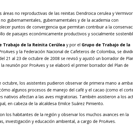
las áreas no reproductivas de las reinitas Dendroica cerulea y Vermivo
s no gubernamentales, gubernamentales y de la academia con
tablecer puntos de convergencia que permitan contribuir a la conserva
ollo de paisajes económicamente productivos y socialmente sostenibl
 Trabajo de la Reinita Cerúlea
y por el
Grupo de Trabajo de la
 ProAves y la Federación Nacional de Cafeteros de Colombia, se divid
del 21 al 23 de octubre de 2008 se revisó y ajustó un borrador de Pla
 la reunión por ProAves y se elaboró el primer borrador del Plan de
de octubre, los asistentes pudieron observar de primera mano a amba
r cómo algunos procesos de manejo del café y el cacao (como el cort
s nativos afectan a las aves migratorias. También asistieron a los ac
pal, en cabeza de la alcaldesa Emilce Suárez Pimiento.
con los habitantes de la región y observar los muchos avances en la
s, investigación y educación ambiental, a cargo de ProAves.