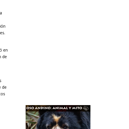
ra
ción
es.
ió en
n de
s
e de
tos