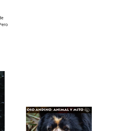
a
de
 Pero