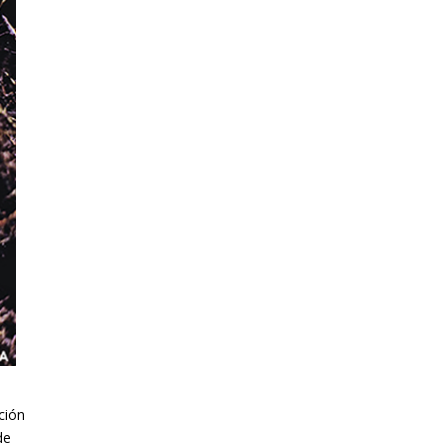
ción
de