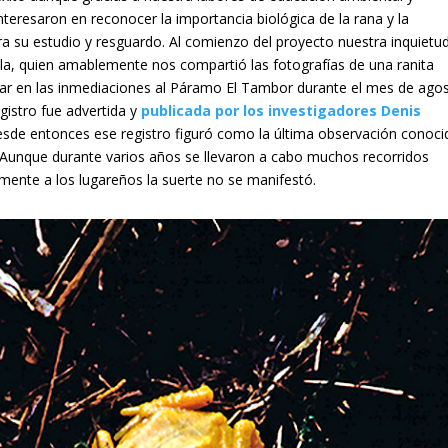
nteresaron en reconocer la importancia biológica de la rana y la
ra su estudio y resguardo. Al comienzo del proyecto nuestra inquietu
ila, quien amablemente nos compartió las fotografías de una ranita
rvar en las inmediaciones al Páramo El Tambor durante el mes de ago
gistro fue advertida y
publicada por los investigadores Denis
esde entonces ese registro figuró como la última observación conoci
. Aunque durante varios años se llevaron a cabo muchos recorridos
emente a los lugareños la suerte no se manifestó.