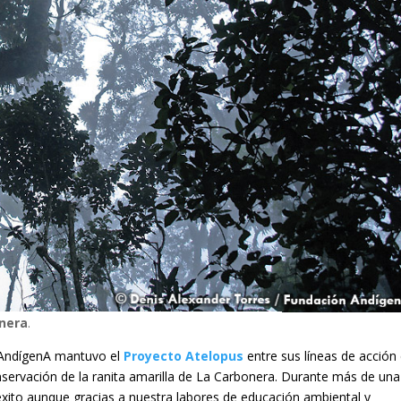
onera
.
 AndígenA mantuvo el
Proyecto Atelopus
entre sus líneas de acción
conservación de la ranita amarilla de La Carbonera. Durante más de una
xito aunque gracias a nuestra labores de educación ambiental y