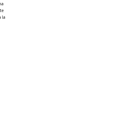
na
nte
 la