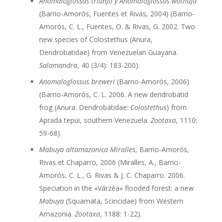
Anomaloglossus triunfo y Anomaloglossus wothuja
(Barrio-Amorós, Fuentes et Rivas, 2004) (Barrio-
Amorós, C. L., Fuentes, O. & Rivas, G. 2002. Two
new species of Colostethus (Anura,
Dendrobatidae) from Venezuelan Guayana.
Salamandra
, 40 (3/4): 183-200).
Anomaloglossus breweri
(Barrio-Amorós, 2006)
(Barrio-Amorós, C. L. 2006. A new dendrobatid
frog (Anura: Dendrobatidae:
Colostethus
) from
Aprada tepui, southern Venezuela.
Zootaxa
, 1110:
59-68).
Mabuya altamazonica Miralles
, Barrio-Amorós,
Rivas et Chaparro, 2006 (Miralles, A., Barrio-
Amorós, C. L., G. Rivas & J. C. Chaparro. 2006.
Speciation in the «Várzéa» flooded forest: a new
Mabuya
(Squamata, Scincidae) from Western
Amazonia.
Zootaxa
, 1188: 1-22).