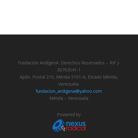
Fundación AndígenA. Derechos Reservados – RIF J-
30793041-1
Apdo. Postal 210, Mérida 5101-A, Estado Mérida,
Venezuela.
fundacion_andigena@yahoo.com
Mérida – Venezuela
Powered by