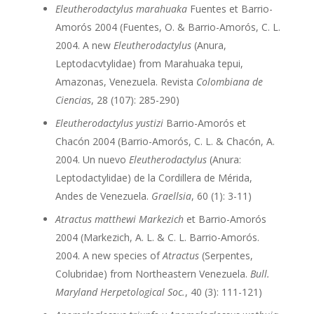
Eleutherodactylus marahuaka
Fuentes et Barrio-
Amorós 2004 (Fuentes, O. & Barrio-Amorós, C. L.
2004. A new
Eleutherodactylus
(Anura,
Leptodacvtylidae) from Marahuaka tepui,
Amazonas, Venezuela. Revista
Colombiana de
Ciencias
, 28 (107): 285-290)
Eleutherodactylus yustizi
Barrio-Amorós et
Chacón 2004 (Barrio-Amorós, C. L. & Chacón, A.
2004. Un nuevo
Eleutherodactylus
(Anura:
Leptodactylidae) de la Cordillera de Mérida,
Andes de Venezuela.
Graellsia
, 60 (1): 3-11)
Atractus matthewi Markezich
et Barrio-Amorós
2004 (Markezich, A. L. & C. L. Barrio-Amorós.
2004. A new species of
Atractus
(Serpentes,
Colubridae) from Northeastern Venezuela.
Bull.
Maryland Herpetological Soc.
, 40 (3): 111-121)