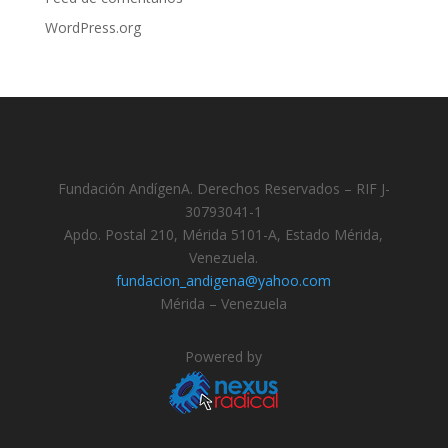
WordPress.org
Fundación AndígenA. Derechos Reservados – RIF J-
30793041-1
Apdo. Postal 210, Mérida 5101-A, Estado Mérida,
Venezuela.
fundacion_andigena@yahoo.com
Mérida – Venezuela
Powered by