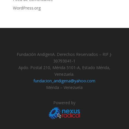
WordPress.org
Fundación AndígenA. Derechos Reservados – RIF J-
30793041-1
Apdo. Postal 210, Mérida 5101-A, Estado Mérida,
Venezuela.
fundacion_andigena@yahoo.com
Mérida – Venezuela
Powered by