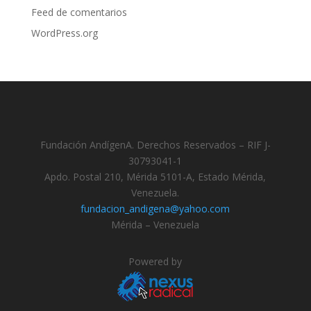
Feed de comentarios
WordPress.org
Fundación AndígenA. Derechos Reservados – RIF J-
30793041-1
Apdo. Postal 210, Mérida 5101-A, Estado Mérida,
Venezuela.
fundacion_andigena@yahoo.com
Mérida – Venezuela
Powered by