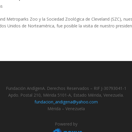
as
eland Metroparks Zoo y la Sociedad Zoológica de Cleveland (SZC), nue
dos Unidos de Norteamérica, fue posible la visita de nuestro presiden
Fundación AndígenA. Derechos Reservados – RIF J-30793041-1
Apdo. Postal 210, Mérida 5101-A, Estado Mérida, Venezuela.
fundacion_andigena@yahoo.com
Mérida – Venezuela
Powered by