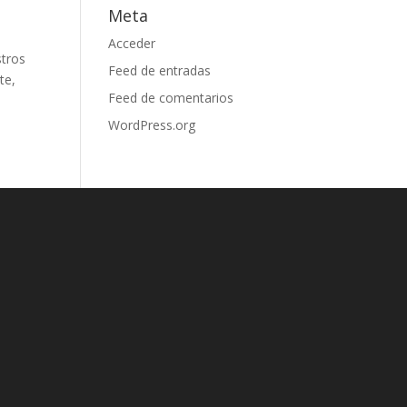
Meta
Acceder
stros
Feed de entradas
te,
Feed de comentarios
WordPress.org