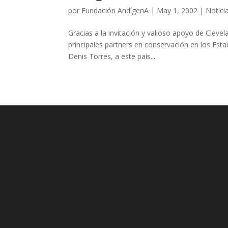
por
Fundación AndígenA
|
May 1, 2002
|
Notici
Gracias a la invitación y valioso apoyo de Clev
principales partners en conservación en los Esta
Denis Torres, a este país...