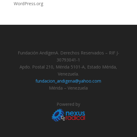
WordPress.org
Fundación AndígenA. Derechos Reservados – RIF J-
30793041-1
Apdo. Postal 210, Mérida 5101-A, Estado Mérida,
Venezuela.
fundacion_andigena@yahoo.com
Mérida – Venezuela
Powered by