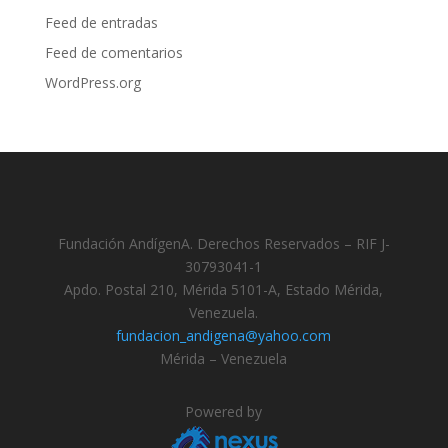
Feed de entradas
Feed de comentarios
WordPress.org
Fundación AndígenA. Derechos Reservados – RIF J-
30793041-1
Apdo. Postal 210, Mérida 5101-A, Estado Mérida,
Venezuela.
fundacion_andigena@yahoo.com
Mérida – Venezuela
Powered by