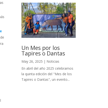
tas
más
re
 de
rra
Un Mes por los
Tapires o Dantas
May 26, 2025
|
Noticias
En abril del año 2025 celebramos
la quinta edición del "Mes de los
Tapires o Dantas", un evento...
l