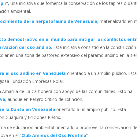
pir
”, una iniciativa que fomenta la conservación de los tapires o dan
ación ambiental.
nocimiento de la herpetofauna de Venezuela
, materializado en 
.
cto demostrativo en el mundo para mitigar los conflictos ent
ervación del oso andino
. Esta iniciativa consistió en la construcción
 solar en una zona de pastoreo extensivo del páramo andino en la sie
bre el oso andino en Venezuela
orientado a un amplio público. Esta
tigiosa Fundación Empresas Polar.
a Amarilla de La Carbonera con apoyo de las comunidades. Esto ha
iva
, aunque en Peligro Crítico de Extinción.
bre la Danta en Venezuela
orientado a un amplio público. Esta
n Guáquira y Ediciones Pietrix.
a de educación ambiental orientado a promover la conservación de
poya en el “
Club Amigos del Oso Frontino
”.