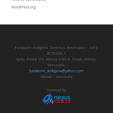
WordPress.org
Fundación AndígenA. Derechos Reservados – RIF J-
30793041-1
Apdo. Postal 210, Mérida 5101-A, Estado Mérida,
Venezuela.
fundacion_andigena@yahoo.com
Mérida – Venezuela
Powered by