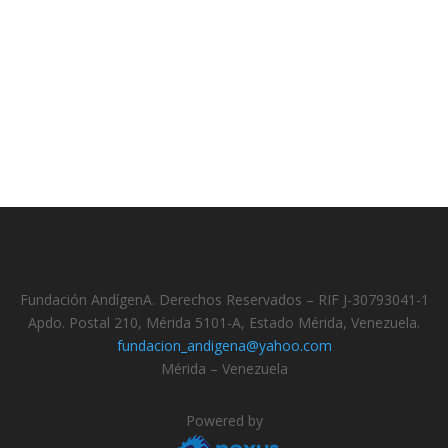
Fundación AndígenA. Derechos Reservados – RIF J-30793041-1
Apdo. Postal 210, Mérida 5101-A, Estado Mérida, Venezuela.
fundacion_andigena@yahoo.com
Mérida – Venezuela
Powered by